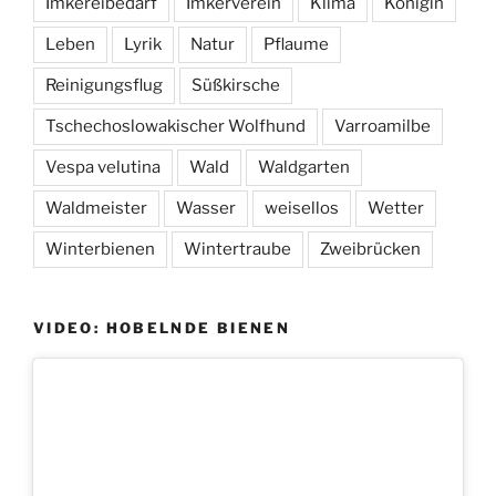
Imkereibedarf
Imkerverein
Klima
Königin
Leben
Lyrik
Natur
Pflaume
Reinigungsflug
Süßkirsche
Tschechoslowakischer Wolfhund
Varroamilbe
Vespa velutina
Wald
Waldgarten
Waldmeister
Wasser
weisellos
Wetter
Winterbienen
Wintertraube
Zweibrücken
VIDEO: HOBELNDE BIENEN