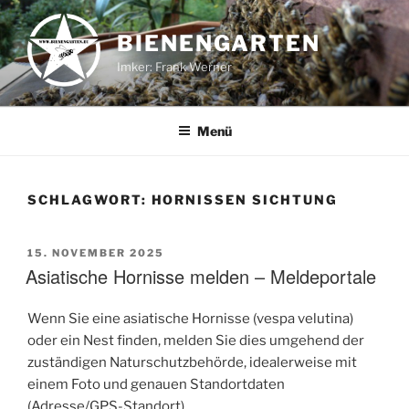
Zum
Inhalt
BIENENGARTEN
springen
Imker: Frank Werner
Menü
SCHLAGWORT:
HORNISSEN SICHTUNG
VERÖFFENTLICHT
15. NOVEMBER 2025
AM
Asiatische Hornisse melden – Meldeportale
Wenn Sie eine asiatische Hornisse (vespa velutina)
oder ein Nest finden, melden Sie dies umgehend der
zuständigen Naturschutzbehörde, idealerweise mit
einem Foto und genauen Standortdaten
(Adresse/GPS-Standort).