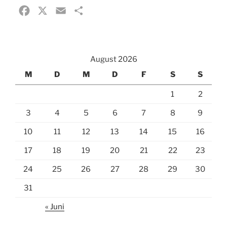
F
X
E
T
a
m
e
c
a
i
e
i
l
August 2026
b
l
e
M
D
M
D
F
S
S
o
n
1
2
o
k
3
4
5
6
7
8
9
10
11
12
13
14
15
16
17
18
19
20
21
22
23
24
25
26
27
28
29
30
31
« Juni