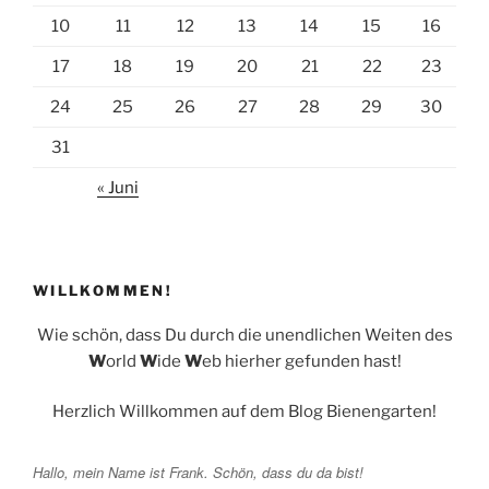
10
11
12
13
14
15
16
17
18
19
20
21
22
23
24
25
26
27
28
29
30
31
« Juni
WILLKOMMEN!
Wie schön, dass Du durch die unendlichen Weiten des
W
orld
W
ide
W
eb hierher gefunden hast!
Herzlich Willkommen auf dem Blog Bienengarten!
Hallo, mein Name ist Frank. Schön, dass du da bist!