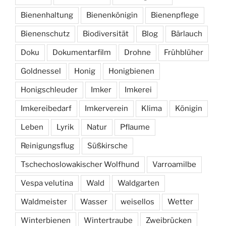
Bienenhaltung
Bienenkönigin
Bienenpflege
Bienenschutz
Biodiversität
Blog
Bärlauch
Doku
Dokumentarfilm
Drohne
Frühblüher
Goldnessel
Honig
Honigbienen
Honigschleuder
Imker
Imkerei
Imkereibedarf
Imkerverein
Klima
Königin
Leben
Lyrik
Natur
Pflaume
Reinigungsflug
Süßkirsche
Tschechoslowakischer Wolfhund
Varroamilbe
Vespa velutina
Wald
Waldgarten
Waldmeister
Wasser
weisellos
Wetter
Winterbienen
Wintertraube
Zweibrücken