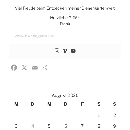
Viel Freude beim Entdecken meiner Bienengartenwelt.
Herzliche Grüße
Frank
www.bienengarten.eu
F
X
E
T
a
m
e
c
a
i
e
i
l
August 2026
b
l
e
M
D
M
D
F
S
S
o
n
1
2
o
k
3
4
5
6
7
8
9