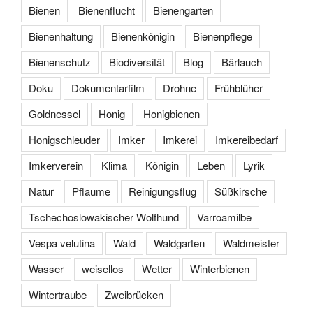
Bienen
Bienenflucht
Bienengarten
Bienenhaltung
Bienenkönigin
Bienenpflege
Bienenschutz
Biodiversität
Blog
Bärlauch
Doku
Dokumentarfilm
Drohne
Frühblüher
Goldnessel
Honig
Honigbienen
Honigschleuder
Imker
Imkerei
Imkereibedarf
Imkerverein
Klima
Königin
Leben
Lyrik
Natur
Pflaume
Reinigungsflug
Süßkirsche
Tschechoslowakischer Wolfhund
Varroamilbe
Vespa velutina
Wald
Waldgarten
Waldmeister
Wasser
weisellos
Wetter
Winterbienen
Wintertraube
Zweibrücken