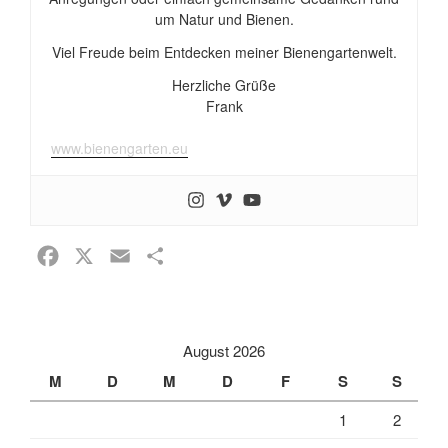
um Natur und Bienen.
Viel Freude beim Entdecken meiner Bienengartenwelt.
Herzliche Grüße
Frank
www.bienengarten.eu
F
X
E
T
a
m
e
c
a
i
e
i
l
August 2026
b
l
e
M
D
M
D
F
S
S
o
n
1
2
o