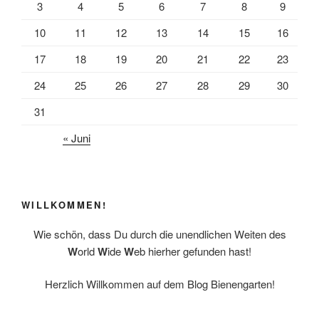
k
3
4
5
6
7
8
9
10
11
12
13
14
15
16
17
18
19
20
21
22
23
24
25
26
27
28
29
30
31
« Juni
WILLKOMMEN!
Wie schön, dass Du durch die unendlichen Weiten des
W
orld
W
ide
W
eb hierher gefunden hast!
Herzlich Willkommen auf dem Blog Bienengarten!