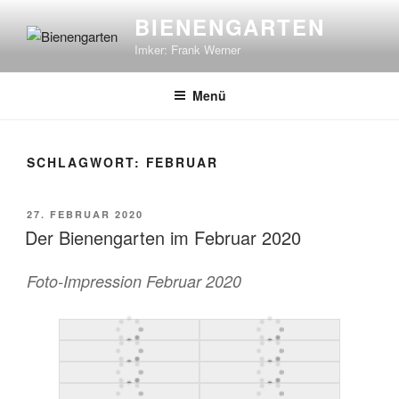
Zum
BIENENGARTEN
Inhalt
Imker: Frank Werner
springen
Menü
SCHLAGWORT:
FEBRUAR
VERÖFFENTLICHT
27. FEBRUAR 2020
AM
Der Bienengarten im Februar 2020
Foto-Impression Februar 2020