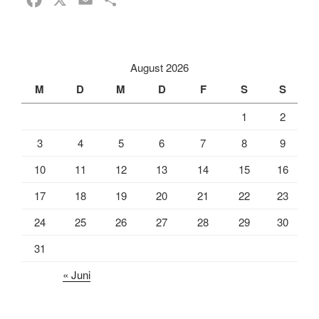
a
m
e
c
a
i
e
i
l
August 2026
b
l
e
M
D
M
D
F
S
S
o
n
1
2
o
k
3
4
5
6
7
8
9
10
11
12
13
14
15
16
17
18
19
20
21
22
23
24
25
26
27
28
29
30
31
« Juni