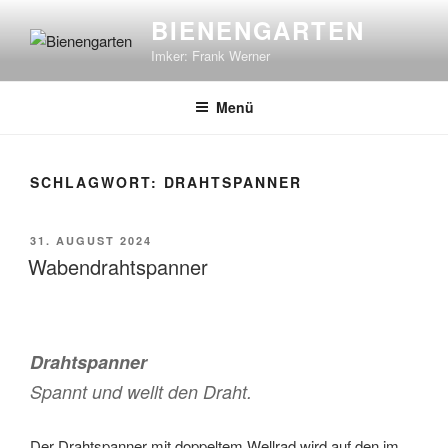
Zum
BIENENGARTEN
Inhalt
Imker: Frank Werner
springen
Menü
SCHLAGWORT:
DRAHTSPANNER
VERÖFFENTLICHT
31. AUGUST 2024
AM
Wabendrahtspanner
Drahtspanner
Spannt und wellt den Draht.
Der Drahtspanner mit doppeltem Wellrad wird auf den im