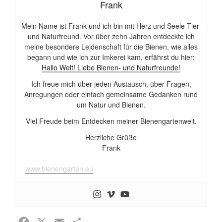
Frank
Mein Name ist Frank und ich bin mit Herz und Seele Tier-
und Naturfreund. Vor über zehn Jahren entdeckte ich
meine besondere Leidenschaft für die Bienen, wie alles
begann und wie ich zur Imkerei kam, erfährst du hier:
Hallo Welt! Liebe Bienen- und Naturfreunde!
Ich freue mich über jeden Austausch, über Fragen,
Anregungen oder einfach gemeinsame Gedanken rund
um Natur und Bienen.
Viel Freude beim Entdecken meiner Bienengartenwelt.
Herzliche Grüße
Frank
www.bienengarten.eu
F
X
E
T