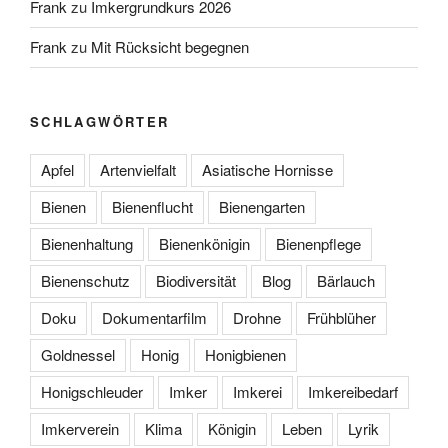
Frank
zu
Imkergrundkurs 2026
Frank
zu
Mit Rücksicht begegnen
SCHLAGWÖRTER
Apfel
Artenvielfalt
Asiatische Hornisse
Bienen
Bienenflucht
Bienengarten
Bienenhaltung
Bienenkönigin
Bienenpflege
Bienenschutz
Biodiversität
Blog
Bärlauch
Doku
Dokumentarfilm
Drohne
Frühblüher
Goldnessel
Honig
Honigbienen
Honigschleuder
Imker
Imkerei
Imkereibedarf
Imkerverein
Klima
Königin
Leben
Lyrik