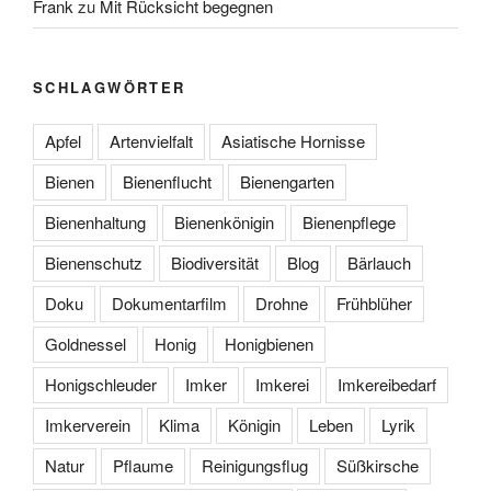
Frank
zu
Mit Rücksicht begegnen
SCHLAGWÖRTER
Apfel
Artenvielfalt
Asiatische Hornisse
Bienen
Bienenflucht
Bienengarten
Bienenhaltung
Bienenkönigin
Bienenpflege
Bienenschutz
Biodiversität
Blog
Bärlauch
Doku
Dokumentarfilm
Drohne
Frühblüher
Goldnessel
Honig
Honigbienen
Honigschleuder
Imker
Imkerei
Imkereibedarf
Imkerverein
Klima
Königin
Leben
Lyrik
Natur
Pflaume
Reinigungsflug
Süßkirsche