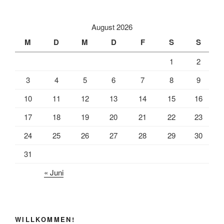
c
a
i
e
i
l
August 2026
b
l
e
M
D
M
D
F
S
S
o
n
1
2
o
k
3
4
5
6
7
8
9
10
11
12
13
14
15
16
17
18
19
20
21
22
23
24
25
26
27
28
29
30
31
« Juni
WILLKOMMEN!