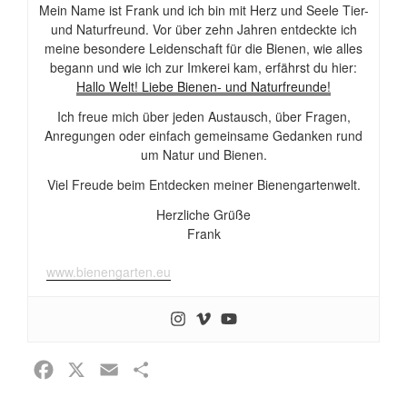
Mein Name ist Frank und ich bin mit Herz und Seele Tier-
und Naturfreund. Vor über zehn Jahren entdeckte ich
meine besondere Leidenschaft für die Bienen, wie alles
begann und wie ich zur Imkerei kam, erfährst du hier:
Hallo Welt! Liebe Bienen- und Naturfreunde!
Ich freue mich über jeden Austausch, über Fragen,
Anregungen oder einfach gemeinsame Gedanken rund
um Natur und Bienen.
Viel Freude beim Entdecken meiner Bienengartenwelt.
Herzliche Grüße
Frank
www.bienengarten.eu
F
X
E
T
a
m
e