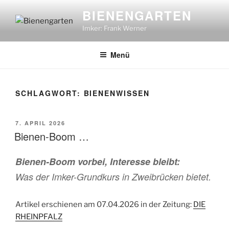
Zum
BIENENGARTEN
Inhalt
Imker: Frank Werner
springen
Menü
SCHLAGWORT:
BIENENWISSEN
VERÖFFENTLICHT
7. APRIL 2026
AM
Bienen-Boom …
Bienen-Boom vorbei, Interesse bleibt:
Was der Imker-Grundkurs in Zweibrücken bietet.
Artikel erschienen am 07.04.2026 in der Zeitung:
DIE
RHEINPFALZ