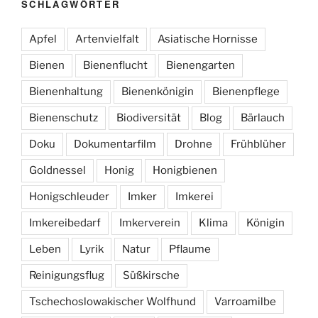
SCHLAGWÖRTER
Apfel
Artenvielfalt
Asiatische Hornisse
Bienen
Bienenflucht
Bienengarten
Bienenhaltung
Bienenkönigin
Bienenpflege
Bienenschutz
Biodiversität
Blog
Bärlauch
Doku
Dokumentarfilm
Drohne
Frühblüher
Goldnessel
Honig
Honigbienen
Honigschleuder
Imker
Imkerei
Imkereibedarf
Imkerverein
Klima
Königin
Leben
Lyrik
Natur
Pflaume
Reinigungsflug
Süßkirsche
Tschechoslowakischer Wolfhund
Varroamilbe