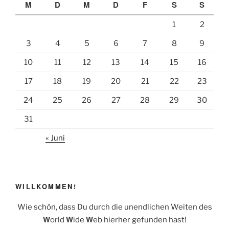
M
D
M
D
F
S
S
o
n
1
2
o
k
3
4
5
6
7
8
9
10
11
12
13
14
15
16
17
18
19
20
21
22
23
24
25
26
27
28
29
30
31
« Juni
WILLKOMMEN!
Wie schön, dass Du durch die unendlichen Weiten des
W
W
W
orld
ide
eb hierher gefunden hast!