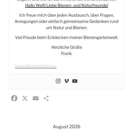
Hallo Welt! Liebe Bienen- und Naturfreunde!
Ich freue mich über jeden Austausch, über Fragen,
Anregungen oder einfach gemeinsame Gedanken rund
um Natur und Bienen.
Viel Freude beim Entdecken meiner Bienengartenwelt.
Herzliche Grüße
Frank
www.bienengarten.eu
F
X
E
T
a
m
e
c
a
i
e
i
l
August 2026
b
l
e