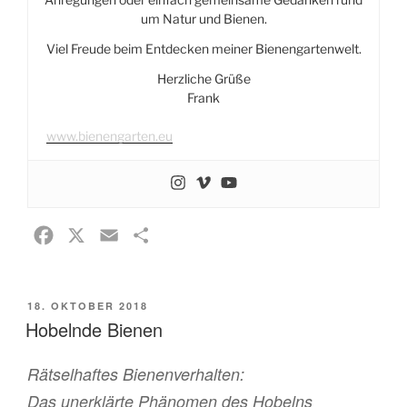
um Natur und Bienen.
Viel Freude beim Entdecken meiner Bienengartenwelt.
Herzliche Grüße
Frank
www.bienengarten.eu
F
X
E
T
a
m
e
c
a
i
VERÖFFENTLICHT
18. OKTOBER 2018
e
i
l
AM
Hobelnde Bienen
b
l
e
o
n
Rätselhaftes Bienenverhalten:
o
Das unerklärte Phänomen des Hobelns