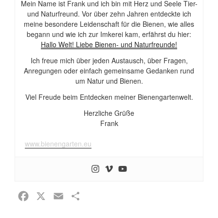
Mein Name ist Frank und ich bin mit Herz und Seele Tier-
und Naturfreund. Vor über zehn Jahren entdeckte ich
meine besondere Leidenschaft für die Bienen, wie alles
begann und wie ich zur Imkerei kam, erfährst du hier:
Hallo Welt! Liebe Bienen- und Naturfreunde!
Ich freue mich über jeden Austausch, über Fragen,
Anregungen oder einfach gemeinsame Gedanken rund
um Natur und Bienen.
Viel Freude beim Entdecken meiner Bienengartenwelt.
Herzliche Grüße
Frank
www.bienengarten.eu
F
X
E
T
a
m
e