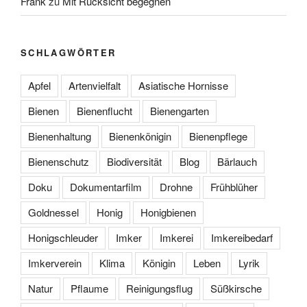
Frank
zu
Mit Rücksicht begegnen
SCHLAGWÖRTER
Apfel
Artenvielfalt
Asiatische Hornisse
Bienen
Bienenflucht
Bienengarten
Bienenhaltung
Bienenkönigin
Bienenpflege
Bienenschutz
Biodiversität
Blog
Bärlauch
Doku
Dokumentarfilm
Drohne
Frühblüher
Goldnessel
Honig
Honigbienen
Honigschleuder
Imker
Imkerei
Imkereibedarf
Imkerverein
Klima
Königin
Leben
Lyrik
Natur
Pflaume
Reinigungsflug
Süßkirsche