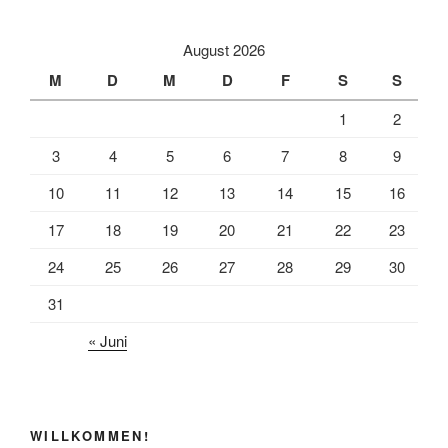
c
a
i
e
i
l
August 2026
b
l
e
M
D
M
D
F
S
S
o
n
1
2
o
k
3
4
5
6
7
8
9
10
11
12
13
14
15
16
17
18
19
20
21
22
23
24
25
26
27
28
29
30
31
« Juni
WILLKOMMEN!