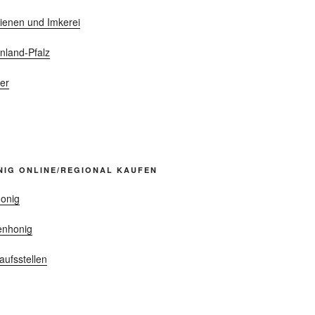
ienen und Imkerei
nland-Pfalz
er
NIG ONLINE/REGIONAL KAUFEN
onig
enhonig
aufsstellen