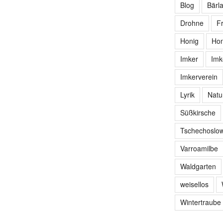
Blog
Bärl
Drohne
F
Honig
Hon
Imker
Imk
Imkerverein
Lyrik
Natu
Süßkirsche
Tschechoslow
Varroamilbe
Waldgarten
weisellos
Wintertraube