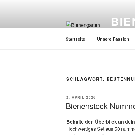
Zum
Inhalt
BI
springen
Imker: Fra
Startseite
Unsere Passion
SCHLAGWORT:
BEUTENN
VERÖFFENTLICHT
2. APRIL 2026
AM
Bienenstock Numm
Behalte den Überblick an dei
Hochwertiges Set aus 50 nummer