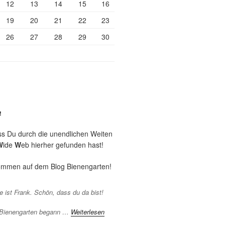
12
13
14
15
16
19
20
21
22
23
26
27
28
29
30
!
ss Du durch die unendlichen Weiten
W
ide
W
eb hierher gefunden hast!
kommen auf dem Blog Bienengarten!
 ist Frank. Schön, dass du da bist!
 Bienengarten begann …
Weiterlesen