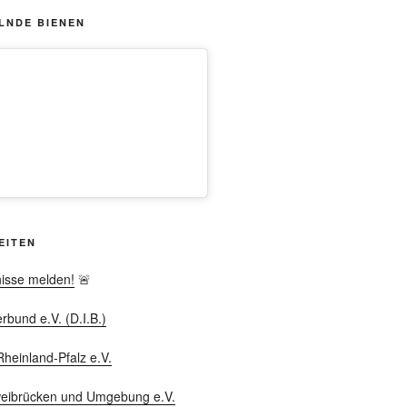
LNDE BIENEN
EITEN
nisse melden!
🚨
bund e.V. (D.I.B.)
heinland-Pfalz e.V.
weibrücken und Umgebung e.V.