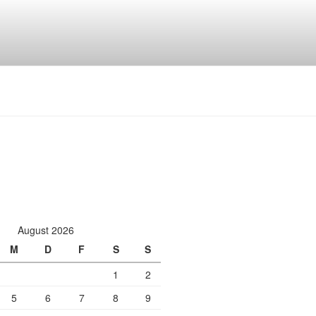
August 2026
M
D
F
S
S
1
2
5
6
7
8
9