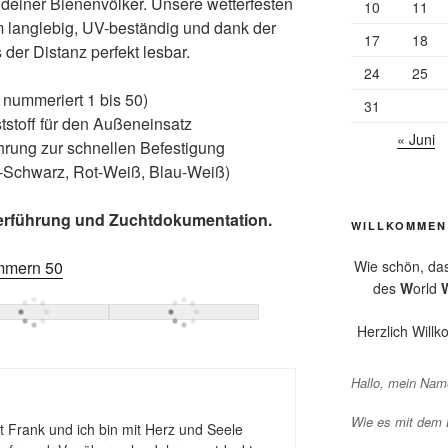
deiner Bienenvölker. Unsere wetterfesten
10
11
m langlebig, UV-beständig und dank der
17
18
der Distanz perfekt lesbar.
24
25
 nummeriert 1 bis 50)
31
toff für den Außeneinsatz
« Juni
rung zur schnellen Befestigung
-Schwarz, Rot-Weiß, Blau-Weiß)
ölkerführung und Zuchtdokumentation.
WILLKOMMEN
Wie schön, da
mmern 50
des
W
orld
Herzlich Will
Hallo, mein Name
Wie es mit dem
 Frank und ich bin mit Herz und Seele