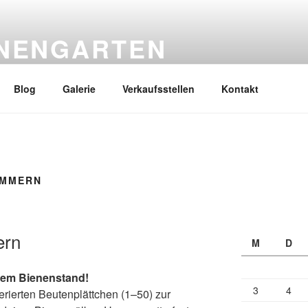
ENENGARTEN
nk Werner
Blog
Galerie
Verkaufsstellen
Kontakt
UMMERN
ern
M
D
nem Bienenstand!
3
4
ierten Beutenplättchen (1–50) zur