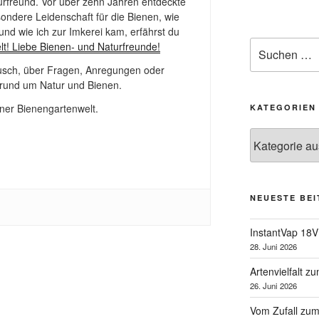
urfreund. Vor über zehn Jahren entdeckte
ondere Leidenschaft für die Bienen, wie
und wie ich zur Imkerei kam, erfährst du
Suchen
lt! Liebe Bienen- und Naturfreunde!
nach:
ausch, über Fragen, Anregungen oder
und um Natur und Bienen.
ner Bienengartenwelt.
KATEGORIEN
Kategorien
NEUESTE BE
InstantVap 18V
28. Juni 2026
Artenvielfalt z
26. Juni 2026
Vom Zufall zum