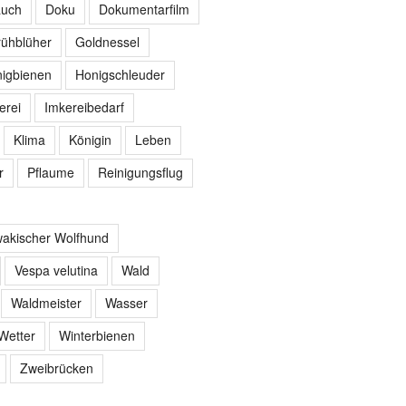
auch
Doku
Dokumentarfilm
rühblüher
Goldnessel
igbienen
Honigschleuder
erei
Imkereibedarf
Klima
Königin
Leben
r
Pflaume
Reinigungsflug
akischer Wolfhund
Vespa velutina
Wald
Waldmeister
Wasser
Wetter
Winterbienen
Zweibrücken