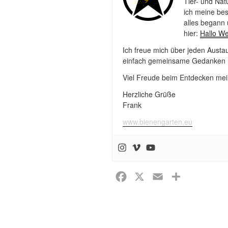
Tier- und Nat
ich meine bes
alles begann 
hier:
Hallo We
Ich freue mich über jeden Aust
einfach gemeinsame Gedanken r
Viel Freude beim Entdecken mei
Herzliche Grüße
Frank
www.bienengarten.eu
F
X
E
T
a
m
e
c
a
i
e
i
l