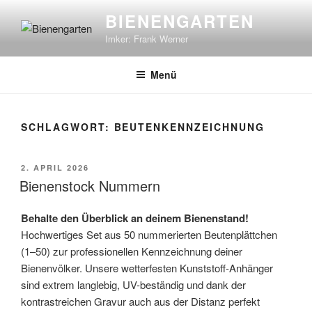
Zum
BIENENGARTEN
Inhalt
Imker: Frank Werner
springen
Menü
SCHLAGWORT:
BEUTENKENNZEICHNUNG
VERÖFFENTLICHT
2. APRIL 2026
AM
Bienenstock Nummern
Behalte den Überblick an deinem Bienenstand!
Hochwertiges Set aus 50 nummerierten Beutenplättchen
(1–50) zur professionellen Kennzeichnung deiner
Bienenvölker. Unsere wetterfesten Kunststoff-Anhänger
sind extrem langlebig, UV-beständig und dank der
kontrastreichen Gravur auch aus der Distanz perfekt