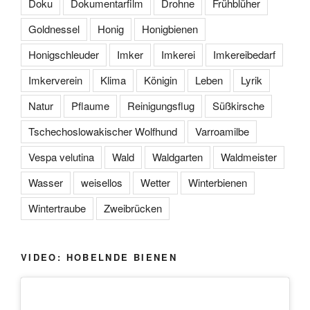
Doku
Dokumentarfilm
Drohne
Frühblüher
Goldnessel
Honig
Honigbienen
Honigschleuder
Imker
Imkerei
Imkereibedarf
Imkerverein
Klima
Königin
Leben
Lyrik
Natur
Pflaume
Reinigungsflug
Süßkirsche
Tschechoslowakischer Wolfhund
Varroamilbe
Vespa velutina
Wald
Waldgarten
Waldmeister
Wasser
weisellos
Wetter
Winterbienen
Wintertraube
Zweibrücken
VIDEO: HOBELNDE BIENEN