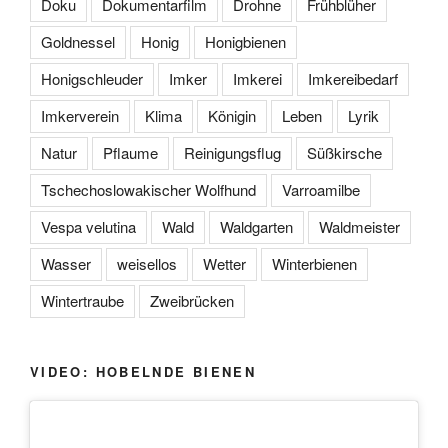
Doku
Dokumentarfilm
Drohne
Frühblüher
Goldnessel
Honig
Honigbienen
Honigschleuder
Imker
Imkerei
Imkereibedarf
Imkerverein
Klima
Königin
Leben
Lyrik
Natur
Pflaume
Reinigungsflug
Süßkirsche
Tschechoslowakischer Wolfhund
Varroamilbe
Vespa velutina
Wald
Waldgarten
Waldmeister
Wasser
weisellos
Wetter
Winterbienen
Wintertraube
Zweibrücken
VIDEO: HOBELNDE BIENEN