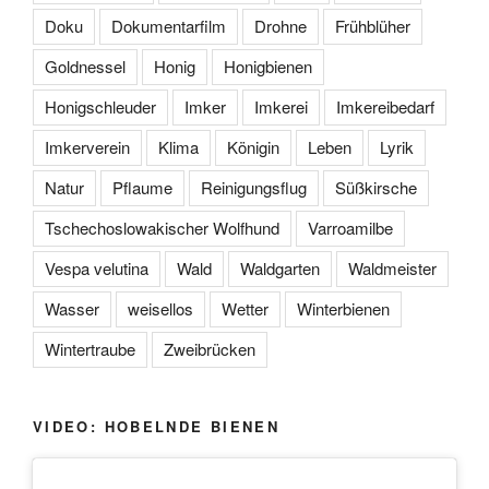
Doku
Dokumentarfilm
Drohne
Frühblüher
Goldnessel
Honig
Honigbienen
Honigschleuder
Imker
Imkerei
Imkereibedarf
Imkerverein
Klima
Königin
Leben
Lyrik
Natur
Pflaume
Reinigungsflug
Süßkirsche
Tschechoslowakischer Wolfhund
Varroamilbe
Vespa velutina
Wald
Waldgarten
Waldmeister
Wasser
weisellos
Wetter
Winterbienen
Wintertraube
Zweibrücken
VIDEO: HOBELNDE BIENEN