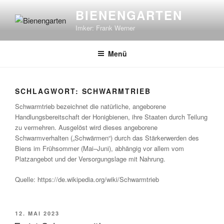
Zum
BIENENGARTEN
Inhalt
Imker: Frank Werner
springen
Menü
SCHLAGWORT:
SCHWARMTRIEB
Schwarmtrieb bezeichnet die natürliche, angeborene
Handlungsbereitschaft der Honigbienen, ihre Staaten durch Teilung
zu vermehren. Ausgelöst wird dieses angeborene
Schwarmverhalten („Schwärmen“) durch das Stärkerwerden des
Biens im Frühsommer (Mai–Juni), abhängig vor allem vom
Platzangebot und der Versorgungslage mit Nahrung.
Quelle: https://de.wikipedia.org/wiki/Schwarmtrieb
VERÖFFENTLICHT
12. MAI 2023
AM