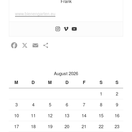
Frank
www.bienengarten.eu
F
X
E
T
a
m
e
c
a
i
e
i
l
August 2026
b
l
e
M
D
M
D
F
S
S
o
n
1
2
o
k
3
4
5
6
7
8
9
10
11
12
13
14
15
16
17
18
19
20
21
22
23